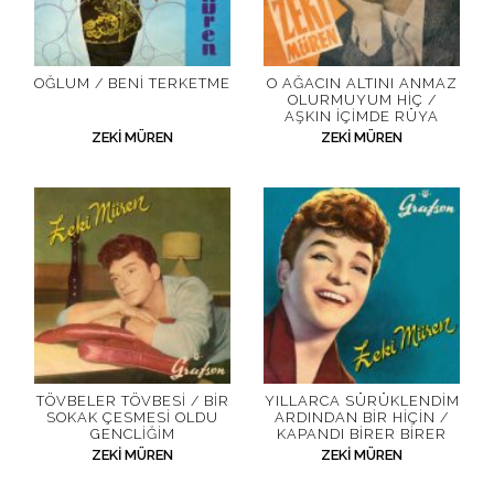
OĞLUM / BENI TERKETME
O AĞACIN ALTINI ANMAZ
OLURMUYUM HIÇ /
AŞKIN İÇIMDE RÜYA
ZEKI MÜREN
ZEKI MÜREN
TÖVBELER TÖVBESI / BIR
YILLARCA SÜRÜKLENDIM
SOKAK ÇESMESI OLDU
ARDINDAN BIR HIÇIN /
GENCLIĞIM
KAPANDI BIRER BIRER
ZEKI MÜREN
ZEKI MÜREN