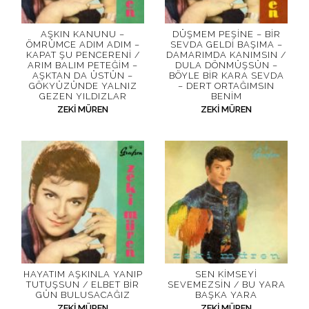
AŞKIN KANUNU –
DÜŞMEM PEŞINE – BIR
ÖMRÜMCE ADIM ADIM –
SEVDA GELDI BAŞIMA –
KAPAT ŞU PENCERENI /
DAMARIMDA KANIMSIN /
ARIM BALIM PETEĞIM –
DULA DÖNMÜŞSÜN –
AŞKTAN DA ÜSTÜN –
BÖYLE BIR KARA SEVDA
GÖKYÜZÜNDE YALNIZ
– DERT ORTAĞIMSIN
GEZEN YILDIZLAR
BENIM
ZEKI MÜREN
ZEKI MÜREN
HAYATIM AŞKINLA YANIP
SEN KIMSEYI
TUTUŞSUN / ELBET BIR
SEVEMEZSIN / BU YARA
GÜN BULUSACAĞIZ
BAŞKA YARA
ZEKI MÜREN
ZEKI MÜREN