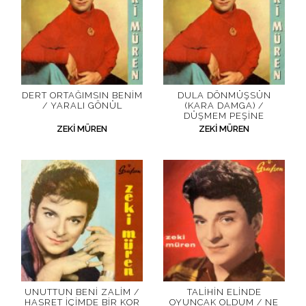
DERT ORTAĞIMSIN BENIM
DULA DÖNMÜŞSÜN
/ YARALI GÖNÜL
(KARA DAMGA) /
DÜŞMEM PEŞINE
ZEKI MÜREN
ZEKI MÜREN
UNUTTUN BENI ZALIM /
TALIHIN ELINDE
HASRET İÇIMDE BIR KOR
OYUNCAK OLDUM / NE