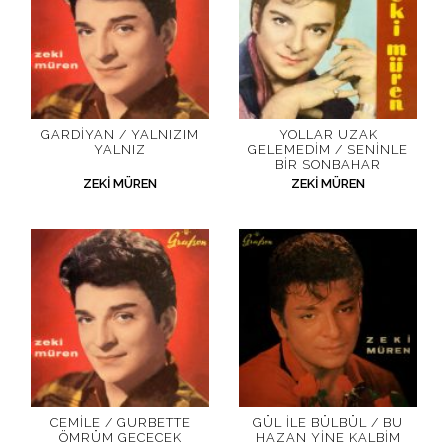
GARDIYAN / YALNIZIM
YOLLAR UZAK
YALNIZ
GELEMEDIM / SENINLE
BIR SONBAHAR
ZEKI MÜREN
ZEKI MÜREN
CEMILE / GURBETTE
GÜL İLE BÜLBÜL / BU
ÖMRÜM GECECEK
HAZAN YINE KALBIM