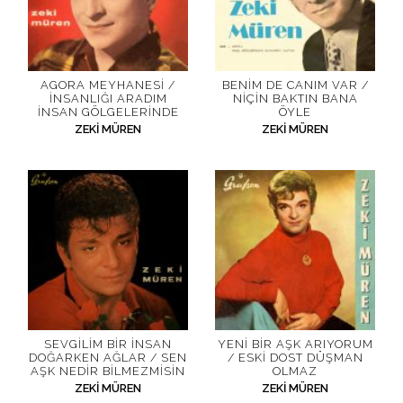
AGORA MEYHANESI /
BENIM DE CANIM VAR /
İNSANLIĞI ARADIM
NIÇIN BAKTIN BANA
İNSAN GÖLGELERINDE
ÖYLE
ZEKI MÜREN
ZEKI MÜREN
SEVGILIM BIR İNSAN
YENI BIR AŞK ARIYORUM
DOĞARKEN AĞLAR / SEN
/ ESKI DOST DÜŞMAN
AŞK NEDIR BILMEZMISIN
OLMAZ
ZEKI MÜREN
ZEKI MÜREN