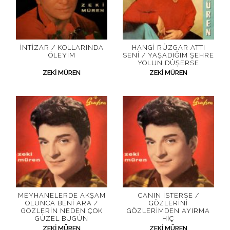
İNTIZAR / KOLLARINDA
HANGI RÜZGAR ATTI
ÖLEYIM
SENI / YAŞADIĞIM ŞEHRE
YOLUN DÜŞERSE
ZEKI MÜREN
ZEKI MÜREN
MEYHANELERDE AKŞAM
CANIN İSTERSE /
OLUNCA BENI ARA /
GÖZLERINI
GÖZLERIN NEDEN ÇOK
GÖZLERIMDEN AYIRMA
GÜZEL BUGÜN
HIÇ
ZEKI MÜREN
ZEKI MÜREN