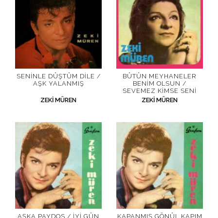
SENINLE DÜŞTÜM DILE /
BÜTÜN MEYHANELER
AŞK YALANMIŞ
BENIM OLSUN /
SEVEMEZ KIMSE SENI
ZEKI MÜREN
ZEKI MÜREN
AŞKA PAYDOS / İYI GÜN
KAPANMIŞ GÖNÜL KAPIM