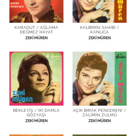
KARADUT / AĞLAMA
KALBIMIN SAHIBI /
DEĞMEZ HAYAT
KANLICA
ZEKI MÜREN
ZEKI MÜREN
BEKLEYIŞ / İKI DAMLA
AÇIK BIRAK PENCERENI /
GÖZYAŞI
ZALIMIN ZULMÜ
ZEKI MÜREN
ZEKI MÜREN