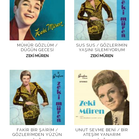
MÜHÜR GÖZLÜM /
SUS SUS / GÖZLERIMIN
DÜĞÜN GECESI
YAŞINI SILEMIYORUM
ZEKI MÜREN
ZEKI MÜREN
FAKIR BIR ŞAIRIM /
UNUT SEVME BENI / BIR
GÖZLERIMDEN YÜZÜN
ATEŞIM YANARIM