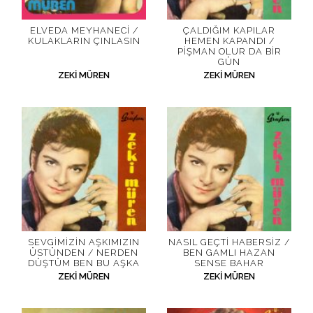
ELVEDA MEYHANECI /
ÇALDIĞIM KAPILAR
KULAKLARIN ÇINLASIN
HEMEN KAPANDI /
PIŞMAN OLUR DA BIR
GÜN
ZEKI MÜREN
ZEKI MÜREN
SEVGIMIZIN AŞKIMIZIN
NASIL GEÇTI HABERSIZ /
ÜSTÜNDEN / NERDEN
BEN GAMLI HAZAN
DÜŞTÜM BEN BU AŞKA
SENSE BAHAR
ZEKI MÜREN
ZEKI MÜREN