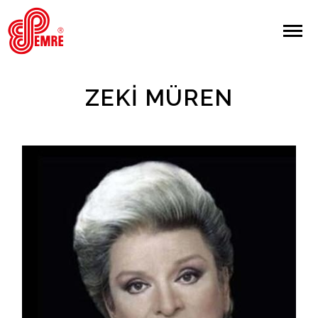
EMRE PLAK
EMRE PLAK
Yapılan Arama:
ZEKI MÜREN
ARAMA
Giriş Yap/Kayıt Ol
Anasayfa
Hakkımızda
Sanatçılar
Albümler