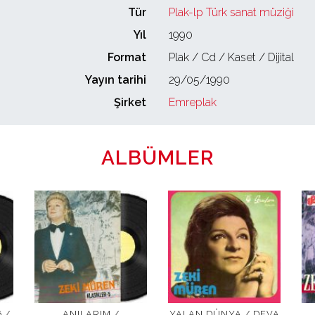
Tür
Plak-lp
Türk sanat müziği
Yıl
1990
Format
Plak / Cd / Kaset / Dijital
Yayın tarihi
29/05/1990
Şirket
Emreplak
ALBÜMLER
 /
ANILARIM /
YALAN DÜNYA / DEVA