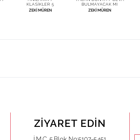
KLASIKLER 5
BULMAYACAK MI
ZEKI MÜREN
ZEKI MÜREN
ZIYARET EDIN
İ.M.Ç. 5.Blok No:5107-5451