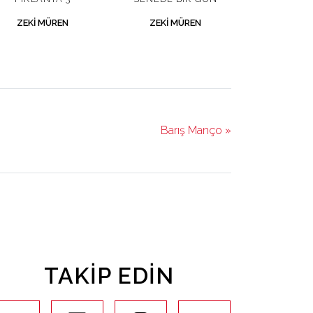
ZEKI MÜREN
ZEKI MÜREN
Barış Manço »
TAKIP EDIN
youtube
facebook
instagram
twitter