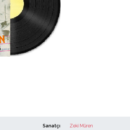
Sanatçı
Zeki Müren