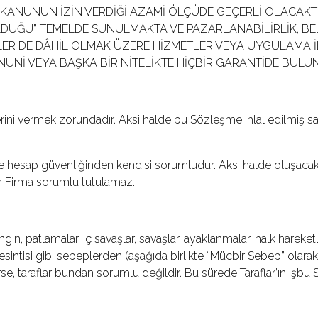
KANUNUN İZİN VERDİĞİ AZAMİ ÖLÇÜDE GEÇERLİ OLACAKT
LDUĞU” TEMELDE SUNULMAKTA VE PAZARLANABİLİRLİK, BE
R DE DÂHİL OLMAK ÜZERE HİZMETLER VEYA UYGULAMA İL
KANUNİ VEYA BAŞKA BİR NİTELİKTE HİÇBİR GARANTİDE BUL
lerini vermek zorundadır. Aksi halde bu Sözleşme ihlal edilmiş sa
re ve hesap güvenliğinden kendisi sorumludur. Aksi halde oluşacak
n Firma sorumlu tutulamaz.
gın, patlamalar, iç savaşlar, savaşlar, ayaklanmalar, halk hareketler
rik kesintisi gibi sebeplerden (aşağıda birlikte “Mücbir Sebep” ol
irse, taraflar bundan sorumlu değildir. Bu sürede Taraflar’ın i