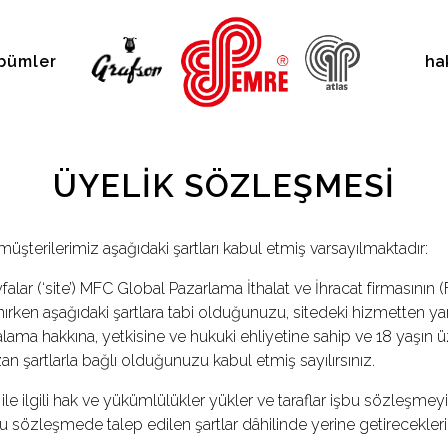
bümler
ha
ÜYELIK SÖZLEŞMESI
 müşterilerimiz aşağıdaki şartları kabul etmiş varsayılmaktadır:
ar (‘site’) MFC Global Pazarlama İthalat ve İhracat firmasının (Fir
llanırken aşağıdaki şartlara tabi olduğunuzu, sitedeki hizmette
ama hakkına, yetkisine ve hukuki ehliyetine sahip ve 18 yaşın
 şartlarla bağlı olduğunuzu kabul etmiş sayılırsınız.
e ilgili hak ve yükümlülükler yükler ve taraflar işbu sözleşmey
u sözleşmede talep edilen şartlar dâhilinde yerine getirecekleri