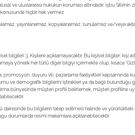
p, ulusal ve uluslararası hukukun koruması altındadır. İşbu Site’ni
rı konusunda hiçbir hak vermez.
oğaltılamaz, yayınlanamaz, kopyalanamaz, sunulamaz ve/veya aktar
işisel bilgileri 3. Kişilere açıklamayacaktır. Bu kişisel bilgiler; kiş
maya yönelik her türlü diğer bilgiyi içermekte olup, kısaca ‘Gizli B
a, promosyon, duyuru vb. pazarlama faaliyetleri kapsamında kullan
rumu ve demografik bilgilerini iştirakleri ya da bağlı bulunduğu 
ler firma bünyesinde müşteri profili belirlemek, müşteri profi
abilecektir.
ulü dairesinde bu bilgilerin talep edilmesi halinde ve yürürlükt
ğu durumlarda resmi makamlara açıklanabilecektir.