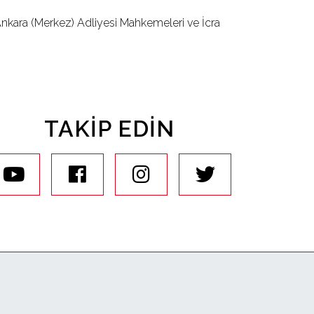
ara (Merkez) Adliyesi Mahkemeleri ve İcra
TAKIP EDIN
youtube
facebook
instagram
twitter