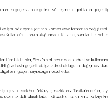
tamamen geçersiz hale gelirse, sözleşmenin geri kalanı geçerli
 ve işbu sözleşme şartlarını kısmen veya tamamen değiştirebilir. 
p etmek Kullanıcı’nın sorumluluğundadır. Kullanıcı, sunulan hiz
lan tüm bildirimler, Firma’nın bilinen e.posta adresi ve kullanıcın
 belirttiği adresin geçerli tebligat adresi olduğunu, değişmesi du
ligatların geçerli sayılacağını kabul eder.
r için çıkabilecek her türlü uyuşmazlıklarda Taraflar’ın defter, kayı
 uyarınca delil olarak kabul edilecek olup, kullanıcı bu kayıtlar