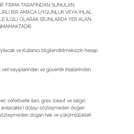
IR. FİRMA TARAFINDAN SUNULAN
LİRLİ BİR AMACA UYGUNLUK VEYA İHLAL
E İLGİLİ OLARAK (BUNLARDA YER ALAN
UNMAMAKTADIR.
yılacak ve Kullanıcı bilgilendirilmeksizin hesap
 veri kayıplarından ve güvenlik ihlallerinden
i, seferberlik ilanı, grev, lokavt ve salgın
arak anılacaktır.) dolayı sözleşmeden doğan
şbu Sözleşme’den doğan hak ve yükümlülükleri