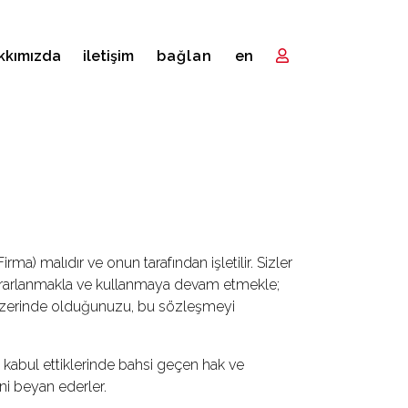
kkımızda
i̇letişim
bağlan
en
ma) malıdır ve onun tarafından işletilir. Sizler
n yararlanmakla ve kullanmaya devam etmekle;
 üzerinde olduğunuzu, bu sözleşmeyi
i kabul ettiklerinde bahsi geçen hak ve
ni beyan ederler.