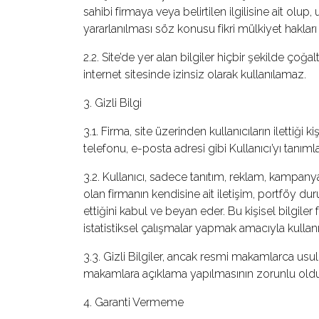
sahibi firmaya veya belirtilen ilgilisine ait olu
yararlanılması söz konusu fikri mülkiyet hakla
2.2. Site’de yer alan bilgiler hiçbir şekilde ç
internet sitesinde izinsiz olarak kullanılamaz.
3. Gizli Bilgi
3.1. Firma, site üzerinden kullanıcıların ilettiği k
telefonu, e-posta adresi gibi Kullanıcı’yı tanımla
3.2. Kullanıcı, sadece tanıtım, reklam, kampany
olan firmanın kendisine ait iletişim, portföy du
ettiğini kabul ve beyan eder. Bu kişisel bilgi
istatistiksel çalışmalar yapmak amacıyla kullanıl
3.3. Gizli Bilgiler, ancak resmi makamlarca us
makamlara açıklama yapılmasının zorunlu oldu
4. Garanti Vermeme