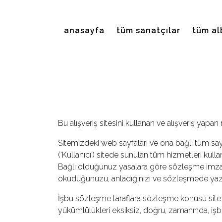
EMRE PLAK
anasayfa
tüm sanatçılar
tüm al
lan Arama:
ARAMA
Giriş Yap/Kayıt Ol
Bu alışveriş sitesini kullanan ve alışveriş yapan
Anasayfa
Sitemizdeki web sayfaları ve ona bağlı tüm sayfal
(‘Kullanıcı’) sitede sunulan tüm hizmetleri ku
Hakkımızda
Bağlı olduğunuz yasalara göre sözleşme imzal
okuduğunuzu, anladığınızı ve sözleşmede yazan
Sanatçılar
İşbu sözleşme taraflara sözleşme konusu site il
yükümlülükleri eksiksiz, doğru, zamanında, işb
Albümler