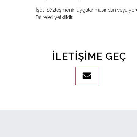
İşbu Sözleşme’nin uygulanmasından veya yor
Daireleri yetkilidir.
İLETIŞIME GEÇ