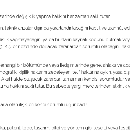
üzerinde değişiklik yapma hakkını her zaman saklı tutar.
eknik arızalar dışında yararlandırılacağını kabul ve taahhüt ed
endislik yapmayacağını ya da bunların kaynak kodunu bulmak ve
. Kişiler nezdinde doğacak zararlardan sorumlu olacağını, hakk
n herhangi bir bölümünde veya iletişimlerinde genel ahlaka ve adaba 
rafik, kişilik haklarını zedeleyen, telif haklarına aykırı, yasa dışı
Aksi halde oluşacak zarardan tamamen kendisi sorumludur ve bu 
atma hakkını saklı tutar. Bu sebeple yargı mercilerinden etkinlik veya
larla olan ilişkileri kendi sorumluluğundadır.
ka, patent, logo, tasarım, bilgi ve yöntem gibi tescilli veya tescils