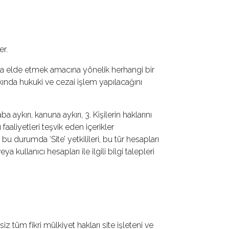
er.
ya elde etmek amacına yönelik herhangi bir
ında hukuki ve cezai işlem yapılacağını
aykırı, kanuna aykırı, 3. Kişilerin haklarını
 faaliyetleri teşvik eden içerikler
durumda ‘Site’ yetkilileri, bu tür hesapları
 kullanıcı hesapları ile ilgili bilgi talepleri
iz tüm fikri mülkiyet hakları site işleteni ve