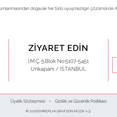
umlanmasından doğacak her türlü uyuşmazlığın çözümünde Ank
ZIYARET EDIN
İ.M.Ç. 5.Blok No:5107-5451
Unkapanı / İSTANBUL
Üyelik Sözleşmesi
Gizlilik ve Güvenlik Politikası
© 2026 EMREPLAK GRAFSON MÜZİK A.Ş.