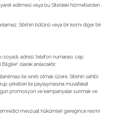
n ziyaret edilmesi veya bu Site’deki hizmetlerden
ılamaz. Site’nin bütünü veya bir kısmı diğer bir
i adı-soyadı, adresi, telefon numarası, cep
ilgiler’ olarak anılacaktır.
ılması ile sınırlı olmak üzere, Site’nin sahibi
grup şirketleri ile paylaşmasına muvafakat
line uygun promosyon ve kampanyalar sunmak ve
eki emredici mevzuat hükümleri gereğince resmi