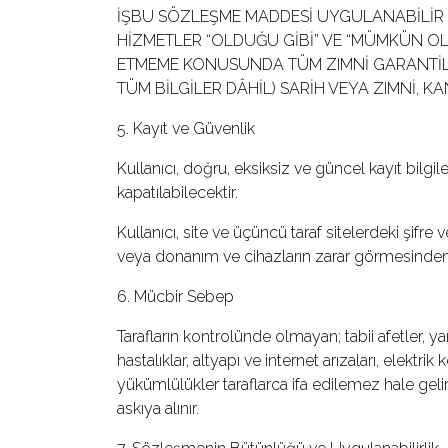
İŞBU SÖZLEŞME MADDESİ UYGULANABİLİR 
HİZMETLER “OLDUĞU GİBİ” VE “MÜMKÜN O
ETMEME KONUSUNDA TÜM ZIMNİ GARANTİLE
TÜM BİLGİLER DÂHİL) SARİH VEYA ZIMNİ, 
5. Kayıt ve Güvenlik
Kullanıcı, doğru, eksiksiz ve güncel kayıt bilgi
kapatılabilecektir.
Kullanıcı, site ve üçüncü taraf sitelerdeki şif
veya donanım ve cihazların zarar görmesinde
6. Mücbir Sebep
Tarafların kontrolünde olmayan; tabii afetler, yan
hastalıklar, altyapı ve internet arızaları, elekt
yükümlülükler taraflarca ifa edilemez hale gel
askıya alınır.