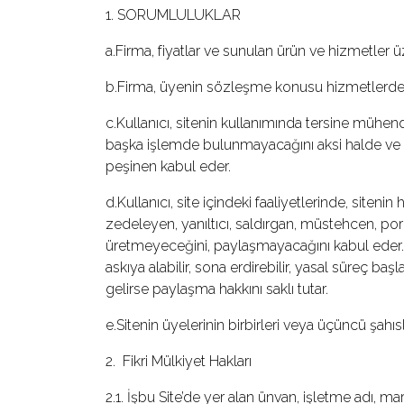
1. SORUMLULUKLAR
İletişim
a.Firma, fiyatlar ve sunulan ürün ve hizmetler 
b.Firma, üyenin sözleşme konusu hizmetlerden, t
en
c.Kullanıcı, sitenin kullanımında tersine müh
başka işlemde bulunmayacağını aksi halde ve 3
peşinen kabul eder.
d.Kullanıcı, site içindeki faaliyetlerinde, siteni
zedeleyen, yanıltıcı, saldırgan, müstehcen, pornog
üretmeyeceğini, paylaşmayacağını kabul eder. 
askıya alabilir, sona erdirebilir, yasal süreç başl
gelirse paylaşma hakkını saklı tutar.
e.Sitenin üyelerinin birbirleri veya üçüncü şahıs
2. Fikri Mülkiyet Hakları
2.1. İşbu Site’de yer alan ünvan, işletme adı, mar