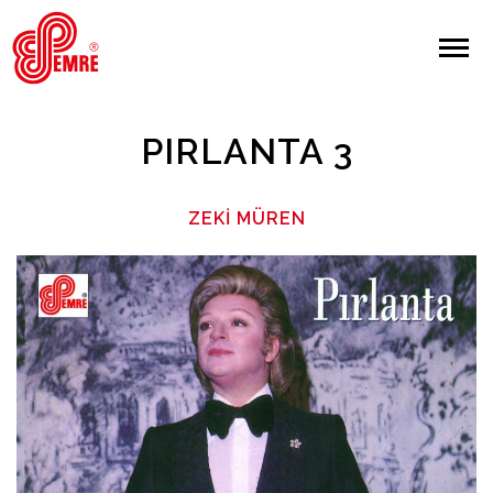
EMRE PLAK
EMRE PLAK
Yapılan Arama:
PIRLANTA 3
ARAMA
ZEKI MÜREN
Giriş Yap/Kayıt Ol
Anasayfa
Hakkımızda
Sanatçılar
Albümler