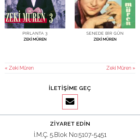
PIRLANTA 3
SENEDE BIR GÜN
ZEKI MÜREN
ZEKI MÜREN
« Zeki Müren
Zeki Müren »
İLETIŞIME GEÇ
ZIYARET EDIN
İ.M.Ç. 5.Blok No:5107-5451