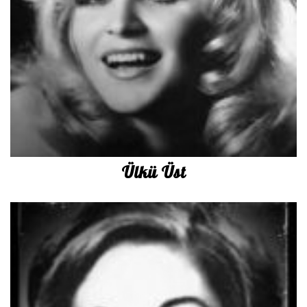
İletişim
en
Ülkü Üst