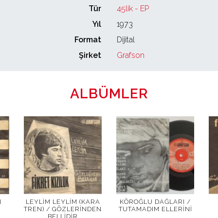
Tür
45lik - EP
Yıl
1973
Format
Dijital
Şirket
Grafson
ALBÜMLER
N
LEYLIM LEYLIM (KARA
KÖROĞLU DAĞLARI /
TREN) / GÖZLERINDEN
TUTAMADIM ELLERINI
BELLIDIR