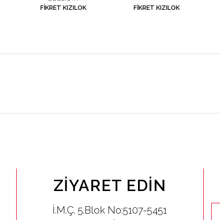
FIKRET KIZILOK
FIKRET KIZILOK
ZIYARET EDIN
İ.M.Ç. 5.Blok No:5107-5451