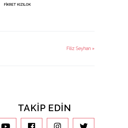
FIKRET KIZILOK
Filiz Seyhan »
TAKIP EDIN
youtube
facebook
instagram
twitter