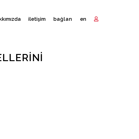
kkımızda
i̇letişim
bağlan
en
LLERINI