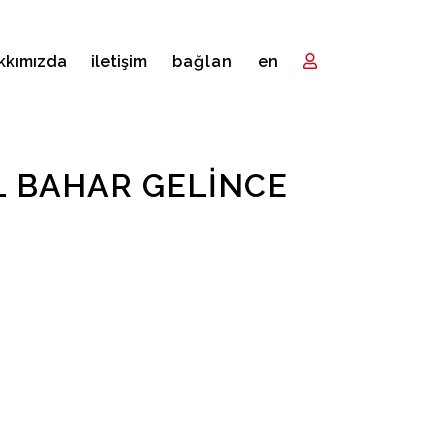
kkımızda
i̇letişim
bağlan
en
L BAHAR GELINCE