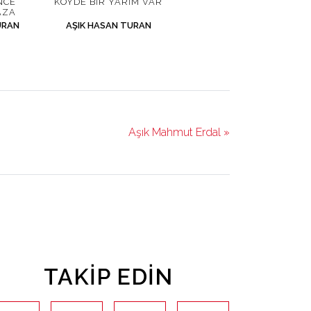
NCE
KÖYDE BIR YARIM VAR
AZA
URAN
AŞIK HASAN TURAN
Aşık Mahmut Erdal »
TAKIP EDIN