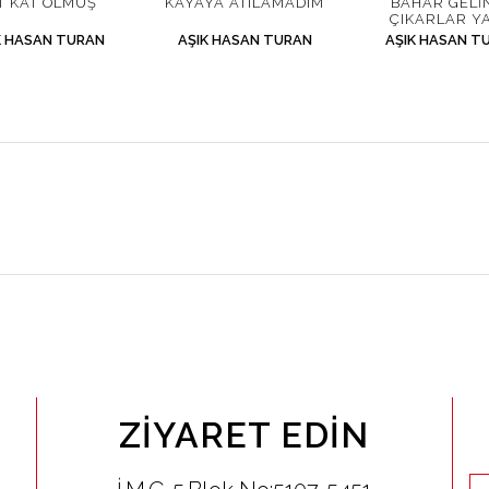
T KAT OLMUŞ
KAYAYA ATILAMADIM
BAHAR GELI
ÇIKARLAR Y
K HASAN TURAN
AŞIK HASAN TURAN
AŞIK HASAN T
ZIYARET EDIN