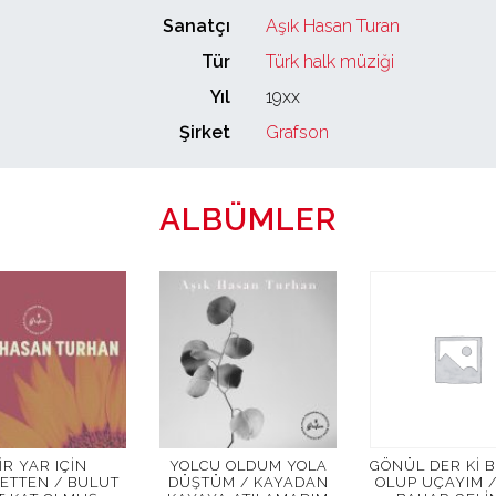
Sanatçı
Aşık Hasan Turan
Tür
Türk halk müziği
Yıl
19xx
Şirket
Grafson
ALBÜMLER
IR YAR IÇIN
YOLCU OLDUM YOLA
GÖNÜL DER KI B
ETTEN / BULUT
DÜŞTÜM / KAYADAN
OLUP UÇAYIM /