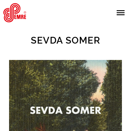
EMRE PLAK
EMRE PLAK
Yapılan Arama:
SEVDA SOMER
ARAMA
Giriş Yap/Kayıt Ol
Anasayfa
Hakkımızda
Sanatçılar
Albümler