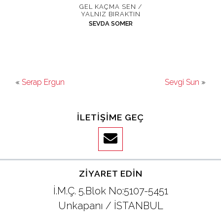
GEL KAÇMA SEN /
YALNIZ BIRAKTIN
SEVDA SOMER
«
Serap Ergun
Sevgi Sun
»
İLETIŞIME GEÇ
ZIYARET EDIN
İ.M.Ç. 5.Blok No:5107-5451
Unkapanı / İSTANBUL