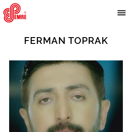
EMRE PLAK
EMRE PLAK
Yapılan Arama:
FERMAN TOPRAK
ARAMA
Giriş Yap/Kayıt Ol
Anasayfa
Hakkımızda
Sanatçılar
Albümler