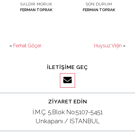
SALDIR MORUK
SON DURUM
FERMAN TOPRAK
FERMAN TOPRAK
«
Ferhat Göçer
Huysuz Virjin
»
İLETIŞIME GEÇ
ZIYARET EDIN
İ.M.Ç. 5.Blok No:5107-5451
Unkapanı / İSTANBUL