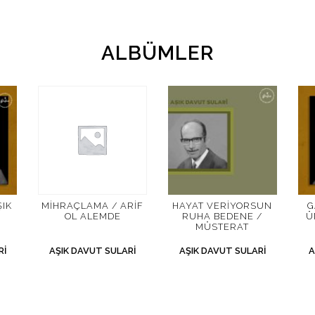
ALBÜMLER
IK
MIHRAÇLAMA / ARIF
HAYAT VERIYORSUN
G
OL ALEMDE
RUHA BEDENE /
Ü
MÜSTERAT
RI
AŞIK DAVUT SULARI
AŞIK DAVUT SULARI
A