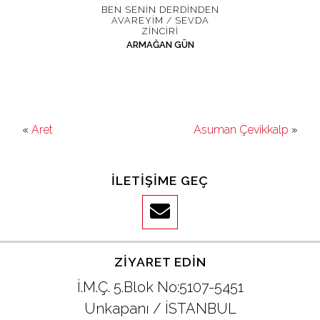
BEN SENIN DERDINDEN
AVAREYIM / SEVDA
ZINCIRI
ARMAĞAN GÜN
«
Aret
Asuman Çevikkalp
»
İLETIŞIME GEÇ
ZIYARET EDIN
İ.M.Ç. 5.Blok No:5107-5451
Unkapanı / İSTANBUL