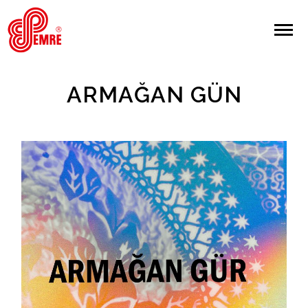
EMRE PLAK
EMRE PLAK
Yapılan Arama:
ARMAĞAN GÜN
ARAMA
Giriş Yap/Kayıt Ol
Anasayfa
Hakkımızda
Sanatçılar
Albümler