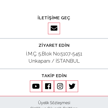
İLETIŞIME GEÇ
ZIYARET EDIN
İ.M.Ç. 5.Blok No:5107-5451
Unkapanı / İSTANBUL
TAKIP EDIN
youtube
facebook
instagram
twitter
Üyelik Sözleşmesi