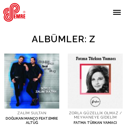
EMRE PLAK
EMRE PLAK
Yapılan Arama:
ALBÜMLER: Z
ARAMA
Giriş Yap/Kayıt Ol
Anasayfa
Hakkımızda
Sanatçılar
ZALIM SULTAN
ZORLA GÜZELLIK OLMAZ /
MEYHANEYE GIDELIM
DOĞUKAN MANÇO FEAT.EMRE
ALTUĞ
FATMA TÜRKAN YAMACI
Albümler