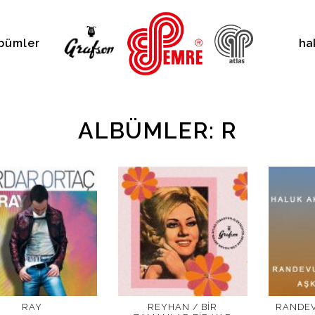
bümler
ha
ALBÜMLER: R
RAY
REYHAN / BIR
RANDEV