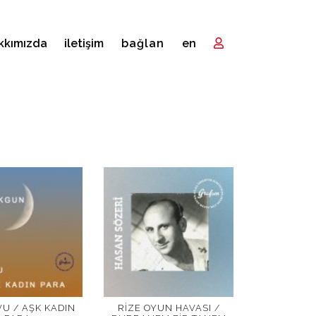
kkımızda
i̇letişim
bağlan
en
U / AŞK KADIN
RIZE OYUN HAVASI /