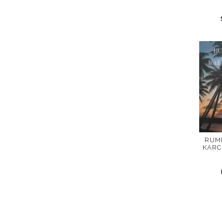
İletişim
en
RUME
KARC