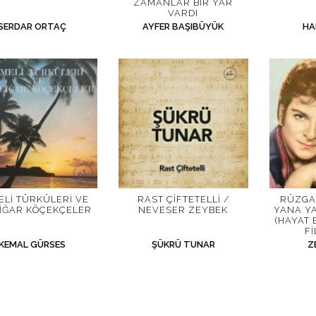
ZAMANLAR BIR YAR
VARDI
SERDAR ORTAÇ
AYFER BAŞIBÜYÜK
HA
LI TÜRKÜLERI VE
RAST ÇIFTETELLI /
RÜZGA
IĞAR KÖÇEKÇELER
NEVESER ZEYBEK
YANA Y
(HAYAT 
F
KEMAL GÜRSES
ŞÜKRÜ TUNAR
Z