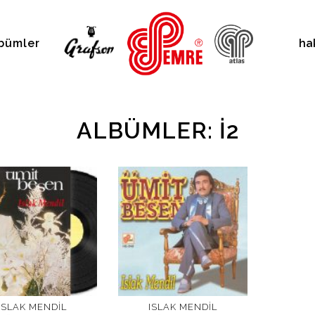
bümler
ha
ALBÜMLER: I2
ISLAK MENDIL
ISLAK MENDIL