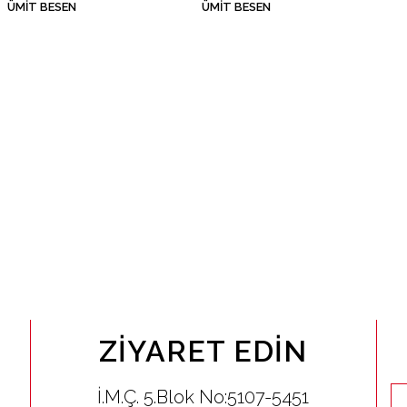
ÜMIT BESEN
ÜMIT BESEN
ZIYARET EDIN
İ.M.Ç. 5.Blok No:5107-5451