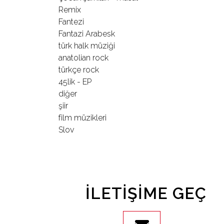
Remix
Fantezi
İletişim
Fantazi Arabesk
türk halk müziği
en
anatolian rock
türkçe rock
45lik - EP
diğer
şiir
film müzikleri
Slov
İLETIŞIME GEÇ