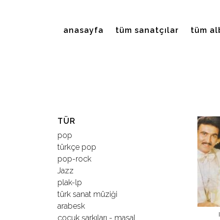
EMRE PLAK
anasayfa
tüm sanatçılar
tüm al
lan Arama:
ARAMA
Giriş Yap/Kayıt Ol
TÜR
Anasayfa
pop
türkçe pop
Hakkımızda
pop-rock
Jazz
plak-lp
Sanatçılar
türk sanat müziği
arabesk
Albümler
çocuk şarkıları - masal