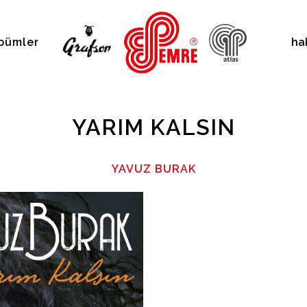
bümler
ha
YARIM KALSIN
YAVUZ BURAK