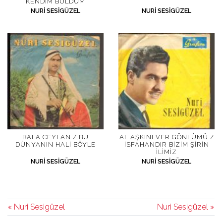
KENDIM BULDUM
NURI SESIGÜZEL
NURI SESIGÜZEL
BALA CEYLAN / BU
AL AŞKINI VER GÖNLÜMÜ /
DÜNYANIN HALI BÖYLE
İSFAHANDIR BIZIM ŞIRIN
İLIMIZ
NURI SESIGÜZEL
NURI SESIGÜZEL
« Nuri Sesigüzel
Nuri Sesigüzel »