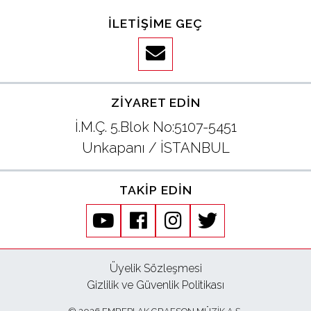
İLETIŞIME GEÇ
ZIYARET EDIN
İ.M.Ç. 5.Blok No:5107-5451
Unkapanı / İSTANBUL
TAKIP EDIN
youtube
facebook
instagram
twitter
Üyelik Sözleşmesi
Gizlilik ve Güvenlik Politikası