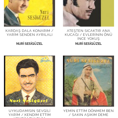
KARDAŞ DALA KONARIM /
ATEŞTEN SICAKTIR ANA
YARIM SENDEN AYRILALI
KUCAĞI / EVLERININ ÖNÜ
İNCE YOKUŞ
NURI SESIGÜZEL
NURI SESIGÜZEL
UYKUDAMISIN SEVGILI
YEMIN ETTIM DÖNMEM BEN
YARIM / KENDIM ETTIM
/ SAKIN AŞIKIM DEME