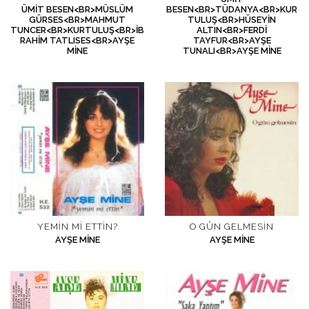
ÜMIT BESEN<BR>MÜSLÜM
BESEN<BR>TÜDANYA<BR>KUR
GÜRSES<BR>MAHMUT
TULUŞ<BR>HÜSEYIN
TUNCER<BR>KURTULUŞ<BR>İB
ALTIN<BR>FERDI
RAHIM TATLISES<BR>AYŞE
TAYFUR<BR>AYŞE
MINE
TUNALI<BR>AYŞE MINE
YEMIN MI ETTIN?
O GÜN GELMESIN
AYŞE MINE
AYŞE MINE