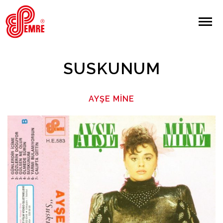
EMRE PLAK
EMRE PLAK
Yapılan Arama:
SUSKUNUM
ARAMA
AYŞE MINE
Giriş Yap/Kayıt Ol
Anasayfa
Hakkımızda
Sanatçılar
Albümler