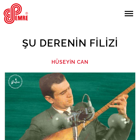
EMRE PLAK
EMRE PLAK
Yapılan Arama:
ŞU DERENIN FILIZI
ARAMA
HÜSEYIN CAN
Giriş Yap/Kayıt Ol
Anasayfa
Hakkımızda
Sanatçılar
Albümler