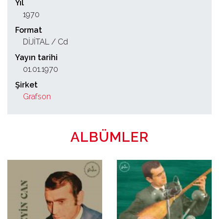
Yıl
1970
Format
DİJİTAL / Cd
Yayın tarihi
01.01.1970
Şirket
Grafson
ALBÜMLER