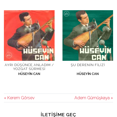
AYRI DÜŞÜNCE ANLADIM /
ŞU DERENIN FILIZI
YOZGAT SÜRMESI
HÜSEYIN CAN
HÜSEYIN CAN
« Kerem Görsev
Adem Gümüşkaya »
İLETIŞIME GEÇ