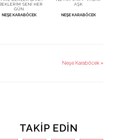
 BEKLERIM SENI HER
AŞK
GÜN
NEŞE KARABÖCEK
NEŞE KARABÖCEK
Neşe Karaböcek »
TAKIP EDIN