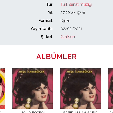
Tür
Türk sanat müziği
Yıl
27 Ocak 1968
Format
Dijital
Yayın tarihi
02/02/2021
Şirket
Grafson
ALBÜMLER
K
UĞUR BÖCEĞI
SABIR ALLAH SABIR
A