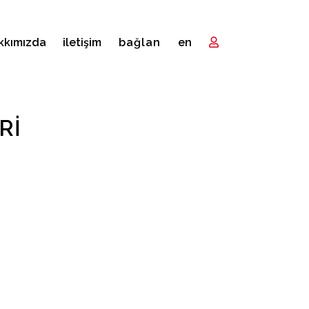
kkımızda
i̇letişim
bağlan
en
RI