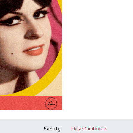
Sanatçı
Neşe Karaböcek