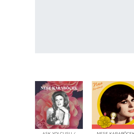
AŞK YOLCUSU /
NEŞE KARABÖCE