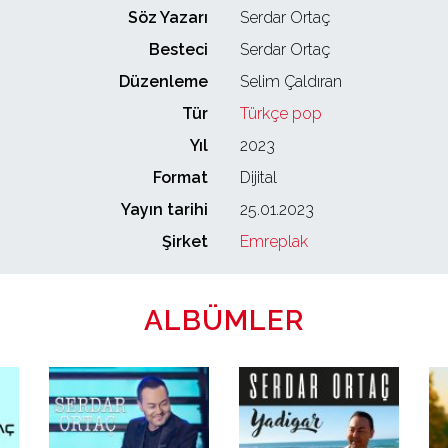
Söz Yazarı
Serdar Ortaç
Besteci
Serdar Ortaç
Düzenleme
Selim Çaldıran
Tür
Türkçe pop
Yıl
2023
Format
Dijital
Yayın tarihi
25.01.2023
Şirket
Emreplak
ALBÜMLER