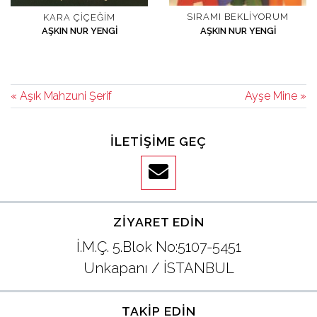
SIRAMI BEKLIYORUM
KARA ÇIÇEĞIM
AŞKIN NUR YENGI
AŞKIN NUR YENGI
« Aşık Mahzuni Şerif
Ayşe Mine »
İLETIŞIME GEÇ
ZIYARET EDIN
İ.M.Ç. 5.Blok No:5107-5451
Unkapanı / İSTANBUL
TAKIP EDIN