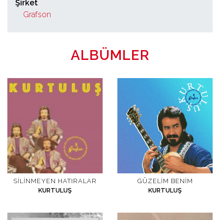
Şirket
Grafson
ALBÜMLER
SILINMEYEN HATIRALAR
GÜZELIM BENIM
KURTULUŞ
KURTULUŞ