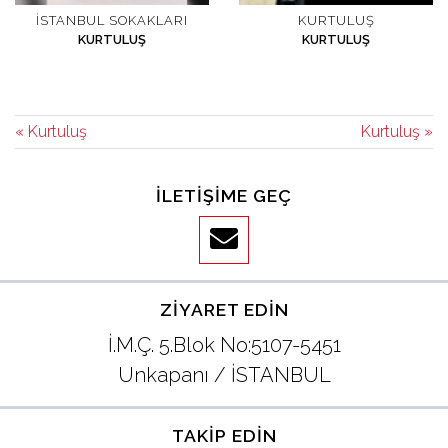
İSTANBUL SOKAKLARI
KURTULUŞ
KURTULUŞ
KURTULUŞ
« Kurtuluş
Kurtuluş »
İLETIŞIME GEÇ
ZIYARET EDIN
İ.M.Ç. 5.Blok No:5107-5451
Unkapanı / İSTANBUL
TAKIP EDIN