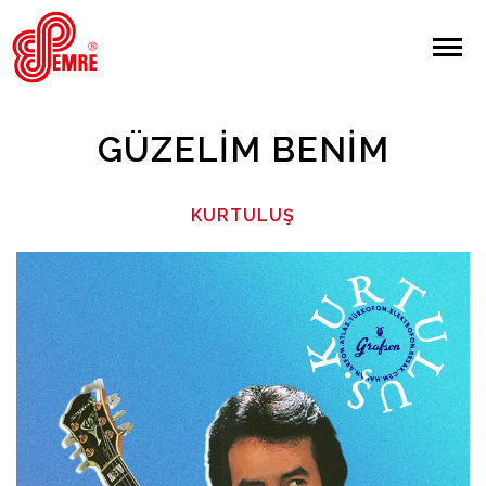
EMRE PLAK
EMRE PLAK
Yapılan Arama:
GÜZELIM BENIM
ARAMA
KURTULUŞ
Giriş Yap/Kayıt Ol
Anasayfa
Hakkımızda
Sanatçılar
Albümler