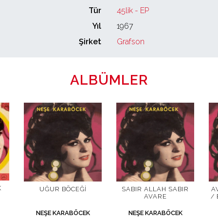
Tür
45lik - EP
Yıl
1967
Şirket
Grafson
ALBÜMLER
K
UĞUR BÖCEĞI
SABIR ALLAH SABIR
A
AVARE
/
NEŞE KARABÖCEK
NEŞE KARABÖCEK