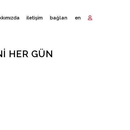
kkımızda
i̇letişim
bağlan
en
NI HER GÜN