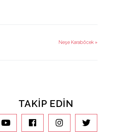
Neşe Karaböcek »
TAKIP EDIN
youtube
facebook
instagram
twitter