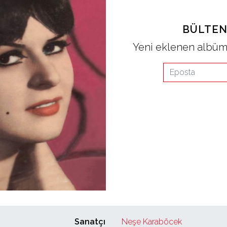
BÜLTEN
Yeni eklenen albüml
Sanatçı
Neşe Karaböcek