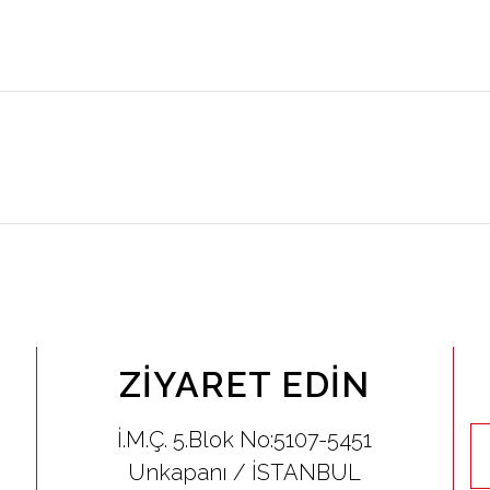
ZIYARET EDIN
İ.M.Ç. 5.Blok No:5107-5451
Unkapanı / İSTANBUL