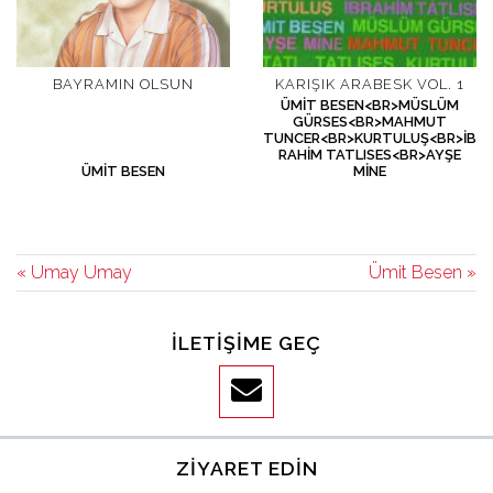
BAYRAMIN OLSUN
KARIŞIK ARABESK VOL. 1
ÜMIT BESEN<BR>MÜSLÜM
GÜRSES<BR>MAHMUT
TUNCER<BR>KURTULUŞ<BR>İB
RAHIM TATLISES<BR>AYŞE
ÜMIT BESEN
MINE
« Umay Umay
Ümit Besen »
İLETIŞIME GEÇ
ZIYARET EDIN