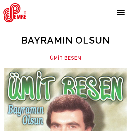
EMRE PLAK
EMRE PLAK
Yapılan Arama:
BAYRAMIN OLSUN
ARAMA
ÜMIT BESEN
Giriş Yap/Kayıt Ol
Anasayfa
Hakkımızda
Sanatçılar
Albümler