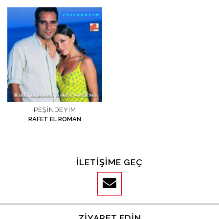
İletişim
en
PEŞINDEYIM
RAFET EL ROMAN
İLETIŞIME GEÇ
ZIYARET EDIN