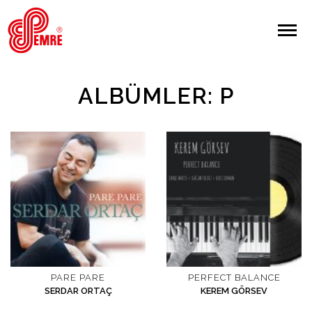
EMRE PLAK
EMRE PLAK
Yapılan Arama:
ALBÜMLER: P
ARAMA
Giriş Yap/Kayıt Ol
Anasayfa
Hakkımızda
Sanatçılar
PARE PARE
PERFECT BALANCE
SERDAR ORTAÇ
KEREM GÖRSEV
Albümler