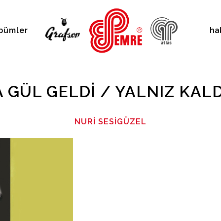
bümler
ha
 GÜL GELDI / YALNIZ KAL
NURI SESIGÜZEL