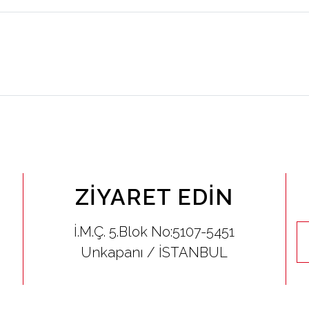
ZIYARET EDIN
İ.M.Ç. 5.Blok No:5107-5451
Unkapanı / İSTANBUL