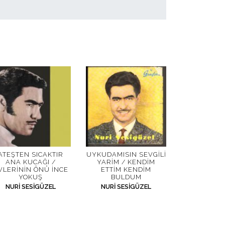
ATEŞTEN SICAKTIR
UYKUDAMISIN SEVGILI
ANA KUCAĞI /
YARIM / KENDIM
VLERININ ÖNÜ İNCE
ETTIM KENDIM
YOKUŞ
BULDUM
NURI SESIGÜZEL
NURI SESIGÜZEL