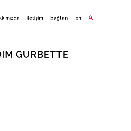
kkımızda
i̇letişim
bağlan
en
DIM GURBETTE