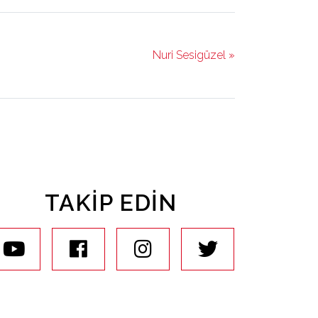
Nuri Sesigüzel »
TAKIP EDIN
youtube
facebook
instagram
twitter