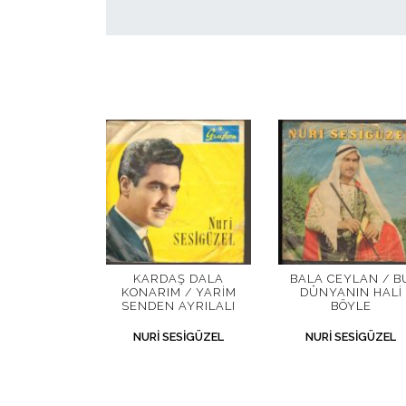
KARDAŞ DALA
BALA CEYLAN / B
KONARIM / YARIM
DÜNYANIN HALI
SENDEN AYRILALI
BÖYLE
NURI SESIGÜZEL
NURI SESIGÜZEL