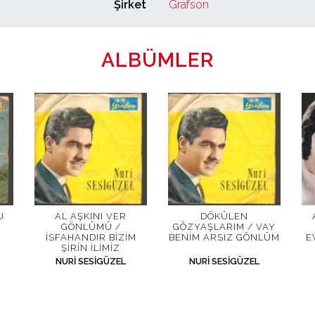
Şirket
Grafson
ALBÜMLER
U
AL AŞKINI VER
DÖKÜLEN
GÖNLÜMÜ /
GÖZYAŞLARIM / VAY
İSFAHANDIR BIZIM
BENIM ARSIZ GÖNLÜM
E
ŞIRIN İLIMIZ
NURI SESIGÜZEL
NURI SESIGÜZEL