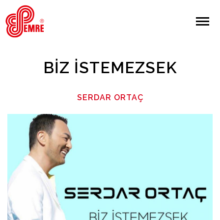
EMRE PLAK
EMRE PLAK
Yapılan Arama:
BIZ İSTEMEZSEK
ARAMA
SERDAR ORTAÇ
Giriş Yap/Kayıt Ol
Anasayfa
Hakkımızda
Sanatçılar
Albümler