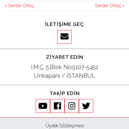
« Serdar Ortaç
Serdar Ortaç »
İLETIŞIME GEÇ
ZIYARET EDIN
İ.M.Ç. 5.Blok No:5107-5451
Unkapanı / İSTANBUL
TAKIP EDIN
youtube
facebook
instagram
twitter
Üyelik Sözleşmesi